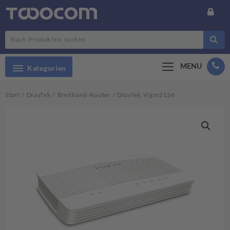
Search
MENU
Kategorien
Start
/
DrayTek
/
Breitband-Router
/ DrayTek Vigor2136