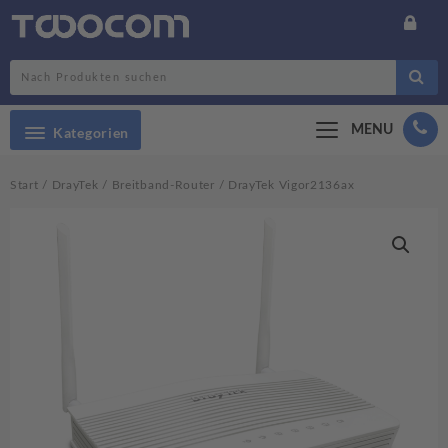
Search
MENU
Kategorien
Start
/
DrayTek
/
Breitband-Router
/ DrayTek Vigor2136ax