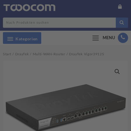
Search
MENU
Kategorien
Start
/
DrayTek
/
Multi-WAN-Router
/ DrayTek Vigor3912S