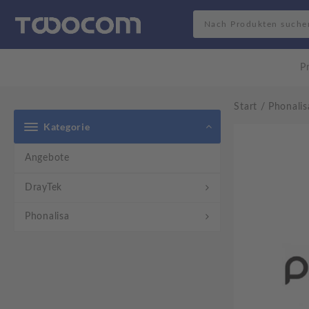
Search
P
Start
/
Phonalis
Kategorie
Angebote
DrayTek
Phonalisa