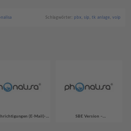
nalisa
Schlagwörter:
pbx
,
sip
,
tk anlage
,
voip
hrichtigungen (E-Mail)-
SBE Version –
Paket
Channelerweiterung