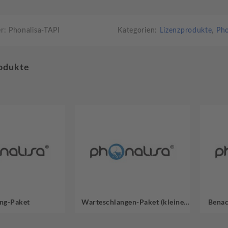
er:
Phonalisa-TAPI
Kategorien:
Lizenzprodukte
,
Pho
odukte
ing-Paket
Warteschlangen-Paket (kleine
Benac
Version)