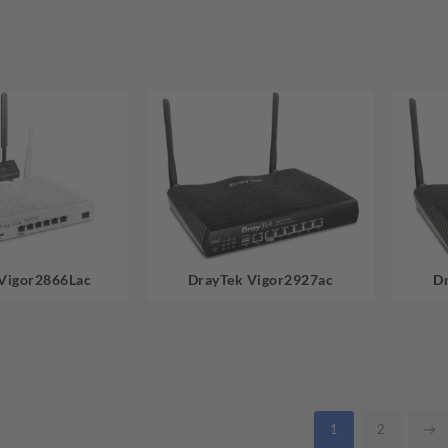
Vigor2866Lac
DrayTek Vigor2927ac
D
1
2
→